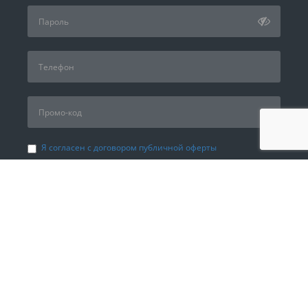
Я согласен с договором публичной оферты
Я принимаю условия Политики в отношении обработки
персональных данных в ООО “ДЕБТПРАЙС”
Я даю свое согласие ООО «ДЕБТПРАЙС» на обработку
моих персональных данных в соответствии с
Федеральным законом от 27.07.2006 г. № 152-ФЗ «О
персональных данных» в целях, указанных в согласии:
Регистрация